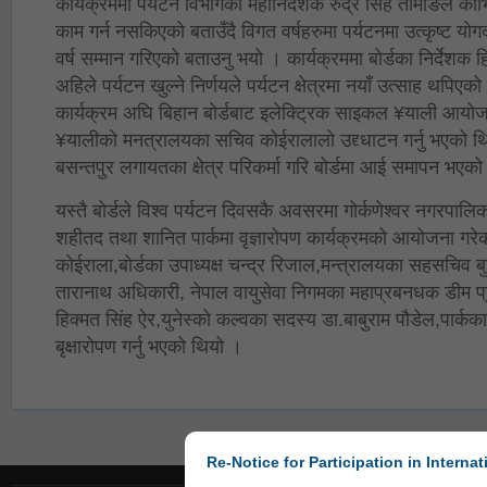
कार्यक्रममा पर्यटन विभागका महानिर्देशक रुद्र सिंह तामाङले को
काम गर्न नसकिएको बताउँदै विगत वर्षहरुमा पर्यटनमा उत्कृष्ट योगदा
वर्ष सम्मान गरिएको बताउनु भयो । कार्यक्रममा बोर्डका निर्देशक
अहिले पर्यटन खुल्ने निर्णयले पर्यटन क्षेत्रमा नयाँ उत्साह थपि
कार्यक्रम अघि बिहान बोर्डबाट इलेक्ट्रिक साइकल ¥याली आय
¥यालीको मनत्रालयका सचिव कोईरालालो उद्द्धाटन गर्नु भएको
बसन्तपुर लगायतका क्षेत्र परिकर्मा गरि बोर्डमा आई समापन भएक
यस्तै बोर्डले विश्व पर्यटन दिवसकै अवसरमा गोर्कणेश्वर नगरपालि
शहीतद तथा शानित पार्कमा वृज्ञारोपण कार्यक्रमको आयोजना गरे
कोईराला,बोर्डका उपाध्यक्ष चन्द्र रिजाल,मन्त्रालयका सहसचिव 
तारानाथ अधिकारी, नेपाल वायुसेवा निगमका महाप्रबनधक डीम प्र
हिक्मत सिंह ऐर,युनेस्को कल्वका सदस्य डा.बाबुराम पौडेल,पार्कका
बृक्षारोपण गर्नु भएको थियो ।
Re-Notice for Participation in Internat