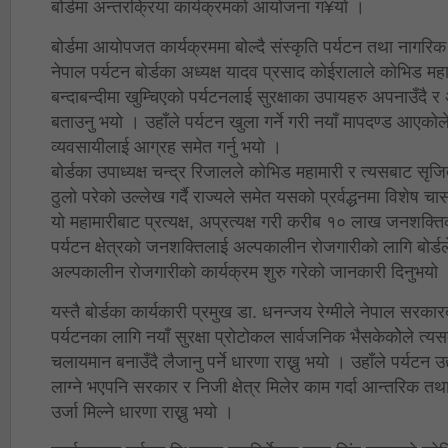
बोर्डमा अन्तरक्रिया कार्यक्रमको आयोजना ग¥यो ।
बोर्डमा आयोपजत कार्यक्रममा बोल्दै संस्कृति पर्यटन तथा नाग
नेपाल पर्यटन बोर्डका अध्यक्ष यादव प्रसाद कोईरालाले कोभिड महामा
बन्दाबन्दीमा खुम्चिएको पर्यटनलाई सुरक्षाका उपायहरु अपनाउँदै र 
बताउनु भयो । उहाँले पर्यटन खुला गर्ने गरी नयाँ मापदण्ड आएको
व्यवसायीलाई आग्रह समेत गर्नु भयो ।
बोर्डका उपाध्यक्ष चन्द्र रिजालले कोभिड महामारी र त्यसबाट सृजि
ठुलो परेको उल्लेख गर्दै राज्यले समेत यसको प्रर्वद्धनमा विशेष चासो
यो महामारीबाट प्रत्यक्ष, अप्रत्यक्ष गरी करीब १० लाख जनशक्त
पर्यटन क्षेत्रको जनशक्तिलाई अल्पकालीन रोजगारीको लागि बोर्ड
अल्पकालीन रोजगारीको कार्यक्रम शुरु गरेको जानकारी दिनुभयो
यस्तै बोर्डका कार्यकारी प्रमुख डा. धनन्जय रेग्मीले नेपाल सरकार
पर्यटनका लागि नयाँ सुरक्षा प्रोटोकल सार्वजनिक भैसकेकोेले त्य
चलायमान बनाउँदै लैजानु पर्ने धारणा राख्नु भयो । उहाँले पर्यटन
लाग्ने भएपनि सरकार र निजी क्षेत्र मिलेर काम गर्दा आन्तरिक तथा 
उर्जा मिल्ने धारणा राख्नु भयो ।