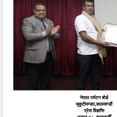
नेपाल पर्यटन बोर्ड
भृकुटीमण्डप,काठमाण्डौं
प्रेस विज्ञप्ति