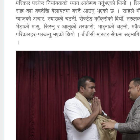
परिकार पस्केर निर्यायकको ध्यान आर्कषण गर्नुभएको थियो । सि
साह दश वर्षदेखि बेलायतमा बस्दै आउनु भएको छ । साहले मौ
प्याजको अचार, स्याउको चटनी, रोस्टेड काँक्रोको वियाँ, तरुल
भेडाको मासु, सिस्नु र आलुको तरकारी, भाङ्गको चट्नी, मक
परिकारहरु पस्कनु भएको थियो । बीबीसी मास्टर सेफमा सहभागि हु
।