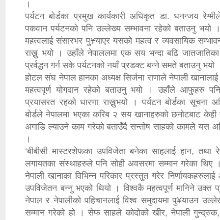
।
पर्यटन बोर्डका प्रमुख कार्यकारी अधिकृत डा. धनन्जय रेग्मील
पकवान पर्यटनको पनि उल्लेख्य सम्भावना रहेको बताउनु भयो ।
महत्वलाई संसारभर पु¥याएर यसको महत्व र व्यवसायिक सम्भा
राख्नु भयो । उहाँले नेपाललमा एक सय भन्दा बढि जातजातिक
प्रर्वद्धन गर्न सके पर्यटनको नयाँ प्रडक्ट बन्ने समते बताउनु भयो 
होटल संघ नेपाल हानका अध्यक्ष सिर्जना राणाले नेपाली खानालाई
महत्वपूर्ण योगदान रहेको बताउनु भयो । उहाँले आफुहरु पनि 
प्रयासरत रहको धारणा राख्नुभयो । पर्यटन बोर्डका सूचना अ
बोर्डले नेपालमा भएका करिब २ सय खानाहरुको छनोटबाट केही 
अगाडि ल्याउने काम गरेको बताउँदै सन्तोष साहको कामले यस अ
।
‘बीबीसी मास्टरशेफका उपविजेता बनेका साहलाई हान, तथा रेष्
लगायतका संस्थाहरुले पनि सोही अवसरमा सम्मान गरेका थिए ।
नेपाली खानाका विभिन्न परिकार प्रस्तुत गरेर निर्णायकहरुल
उपविजेतन बन्नु भएको थियो । विश्वकै महत्वपूर्ण मानिने उक्त 
नेपाल र नेपालीको पहिचानलाई विश्व समुदायमा पु¥याउन उल्लेख्
सम्मान गरेको हो । सेफ साहले कोदोको खीर, नेपाली गुन्द्रु